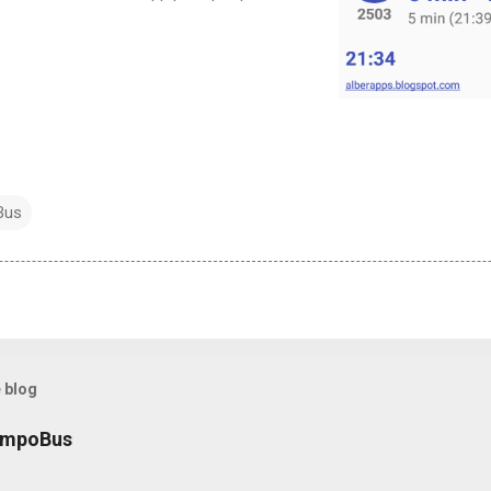
Bus
 blog
empoBus