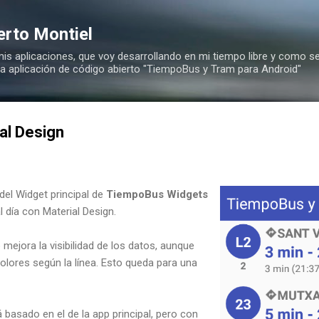
Ir al contenido principal
erto Montiel
is aplicaciones, que voy desarrollando en mi tiempo libre y como se
 la aplicación de código abierto "TiempoBus y Tram para Android"
al Design
del Widget principal de
TiempoBus Widgets
l día con Material Design.
o mejora la visibilidad de los datos, aunque
olores según la línea. Esto queda para una
á basado en el de la app principal, pero con