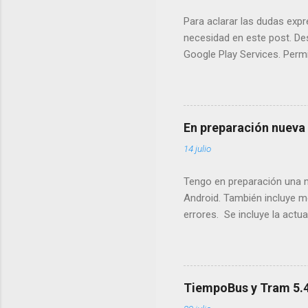
Para aclarar las dudas expr
necesidad en este post. De
Google Play Services. Perm
red y GPS) : Usada por la f
contenido de USB : Es el pe
pantalla. Guarda la imagen a
en el menú de la pantalla d
En preparación nueva
básica de la aplicación.
14 julio
Tengo en preparación una nu
Android. También incluye me
errores. Se incluye la actua
el canal beta. Una vez la p
menos intentaré ir sacando 
también actualización del w
TiempoBus y Tram 5.4