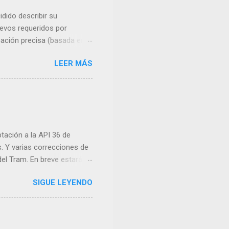
idido describir su
uevos requeridos por
cación precisa (basada en
s cercanas. Editar o borrar
LEER MÁS
: Establecer fondo de
 su recuperación. Opciones
, ya que es la función
tación a la API 36 de
s. Y varias correcciones de
 del Tram. En breve estará en
desatendida, pero por lo
SIGUE LEYENDO
Google Play. Incluida