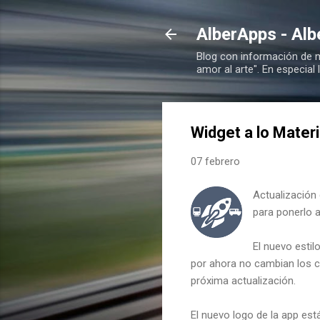
AlberApps - Alb
Blog con información de m
amor al arte". En especial
Widget a lo Materi
07 febrero
Actualización 
para ponerlo a
El nuevo estil
por ahora no cambian los c
próxima actualización.
El nuevo logo de la app est