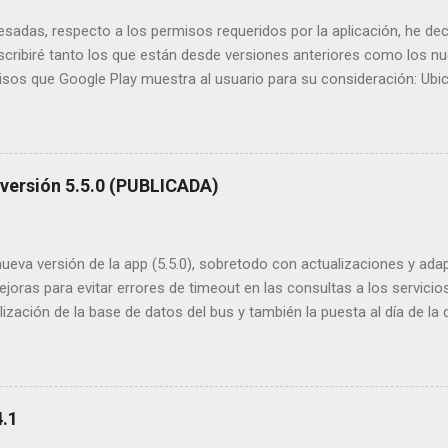
esadas, respecto a los permisos requeridos por la aplicación, he dec
scribiré tanto los que están desde versiones anteriores como los n
isos que Google Play muestra al usuario para su consideración: Ubi
unción de mapas, para mostrar tu posición y para localizar las parada
rmiso requerido para acceder a la tarjeta SD. Funciones que lo usan
 usar en la tarjeta SD. Copia de seguridad de la lista de favoritos. y
e favoritos. Acceso completo a red : Evidentemente acceso a internet
 versión 5.5.0 (PUBLICADA)
eva versión de la app (5.5.0), sobretodo con actualizaciones y adap
joras para evitar errores de timeout en las consultas a los servicio
lización de la base de datos del bus y también la puesta al día de la
ruebe un poco la publicaré en el canal estable. Tengo la app un poco 
alguna mejora para tenerla al día. Versión publicada y disponible en 
idget
.1