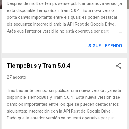
d
Després de molt de temps sense publicar una nova versió, ja
a
està disponible TempsBus i Tram 5.0.4 . Esta nova versió
s
porta canvis importants entre els quals es poden destacar
els següents: Integració amb la API Rest de Google Drive .
Atés que l'anterior versió ja no està operativa per part
Google, l'he eliminada. Aprofitant esta nova API, he
implementat una nova funcionalitat per a poder guardar i
SIGUE LEYENDO
mantindre còpies de la base de dades de favorits. Tot això
des de la pròpia aplicació. (Queda pendent una futura
TiempoBus y Tram 5.0.4
funcionalitat de sincronització automàtica) Nou tema fosc
de l'aplicació. Podent activar-se des de l'aplicació, i des del
27 agosto
tema del sistema en Android 10. Correcció d'errors i
millores. Inclosa l'actualització de moltes de les llibreries
Tras bastante tiempo sin publicar una nueva versión, ya está
usades per l'aplicació. Important: Amb la nova
disponible TiempoBus y Tram 5.0.4 . Esta nueva versión trae
implementació he eliminat el permís d'Emmagatzematge,
cambios importantes entre los que se pueden destacar los
atés que ja no és necessari. A causa de l'actualització de
siguientes: Integración con la API Rest de Google Drive .
diverses de les llibreries usades, la versió mínima...
Dado que la anterior versión ya no está operativa por parte
Google, la he eliminado. Aprovechando esta nueva API, he