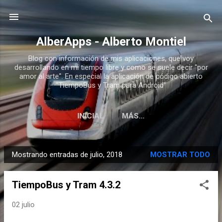
Ir al contenido principal
AlberApps - Alberto Montiel
Blog con información de mis aplicaciones, que voy
desarrollando en mi tiempo libre y como se suele decir "por
amor al arte". En especial la aplicación de código abierto
"TiempoBus y Tram para Android"
INICIAL
MÁS…
Mostrando entradas de julio, 2018
MOSTRAR TODO
E
n
TiempoBus y Tram 4.3.2
t
r
02 julio
a