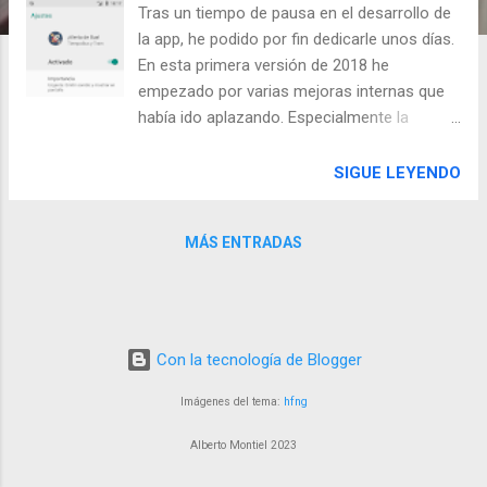
d
Tras un tiempo de pausa en el desarrollo de
a
la app, he podido por fin dedicarle unos días.
s
En esta primera versión de 2018 he
empezado por varias mejoras internas que
había ido aplazando. Especialmente la
actualización a la última versión de Google
Play Services , lo que ha supuesto
SIGUE LEYENDO
reimplementar la integración con Google
Drive. Esta actualización me ha permitido
MÁS ENTRADAS
completar y resolver los problemas del
lector de códigos QR integrado . Siendo éste
ya totalmente funcional. Esto supone ya no
tener que depender de una aplicación
externa para esta función. Aunque sigue
Con la tecnología de Blogger
estando esta posibilidad para quienes lo
prefieran. Recuerdo que esta función es la
Imágenes del tema:
hfng
que requiere el permiso de cámara , que
Alberto Montiel 2023
algunos han cuestionado. Otra
corrección/mejora es la integración en el