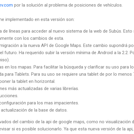
ev.com
por la solución al problema de posiciones de vehículos.
he implementado en esta versión son:
a de líneas para acceder al nuevo sistema de la web de Subús. Esto
amente con los cambios de esta.
migración a la nueva API de Google Maps. Este cambio supondrá pod
l futuro. Ha requerido subir la versión mínima de Android a la 2.2. P
iso).
as en los mapas. Para facilitar la búsqueda y clarificar su uso para 
a para Tablets. Para su uso se requiere una tablet de por lo menos 
 poner la tablet en horizontal.
ones más actualizadas de varias librerías.
ducciones.
onfiguración para los mas impacientes.
 actualización de la base de datos.
vados del cambio de la api de google maps, como no visualización 
visar si es posible solucionarlo. Ya que esta nueva versión de la api