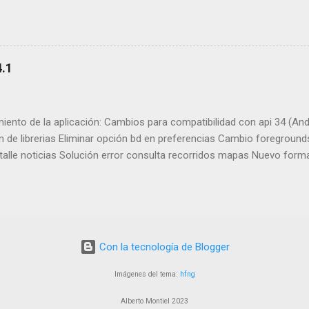
ruebe un poco la publicaré en el canal estable. Tengo la app un poco 
alguna mejora para tenerla al día. Versión publicada y disponible en 
idget
.1
ento de la aplicación: Cambios para compatibilidad con api 34 (Andr
 de librerias Eliminar opción bd en preferencias Cambio foreground
etalle noticias Solución error consulta recorridos mapas Nuevo form
ncias se cambia la versión mínima de Android En breve estará disp
Con la tecnología de Blogger
Imágenes del tema:
hfng
Alberto Montiel 2023