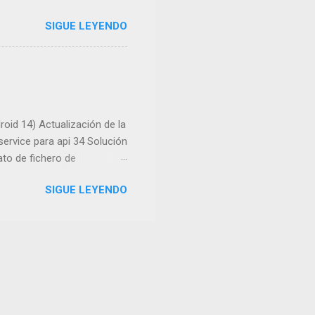
desatendida, pero por lo
SIGUE LEYENDO
Google Play. Incluida
oid 14) Actualización de la
service para api 34 Solución
ato de fichero de
onible en Google Play para
SIGUE LEYENDO