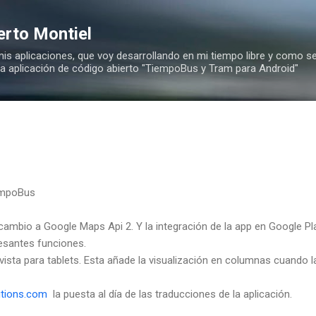
Ir al contenido principal
erto Montiel
is aplicaciones, que voy desarrollando en mi tiempo libre y como se
 la aplicación de código abierto "TiempoBus y Tram para Android"
empoBus
cambio a Google Maps Api 2. Y la integración de la app en Google Pl
resantes funciones.
ista para tablets. Esta añade la visualización en columnas cuando l
utions.com
la puesta al día de las traducciones de la aplicación.