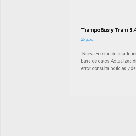
el canal beta. Una vez la p
menos intentaré ir sacando 
también actualización del w
TiempoBus y Tram 5.4
29 julio
Nueva versión de mantenimi
base de datos Actualización
error consulta noticias y d
despliegue Por las depende
su descarga