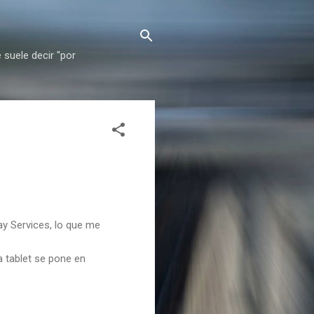
 suele decir "por
ay Services, lo que me
a tablet se pone en