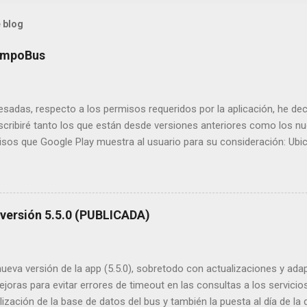
 blog
empoBus
esadas, respecto a los permisos requeridos por la aplicación, he dec
scribiré tanto los que están desde versiones anteriores como los n
isos que Google Play muestra al usuario para su consideración: Ubi
unción de mapas, para mostrar tu posición y para localizar las parada
rmiso requerido para acceder a la tarjeta SD. Funciones que lo usan
 usar en la tarjeta SD. Copia de seguridad de la lista de favoritos. y
e favoritos. Acceso completo a red : Evidentemente acceso a internet
 versión 5.5.0 (PUBLICADA)
eva versión de la app (5.5.0), sobretodo con actualizaciones y adap
joras para evitar errores de timeout en las consultas a los servicio
lización de la base de datos del bus y también la puesta al día de la