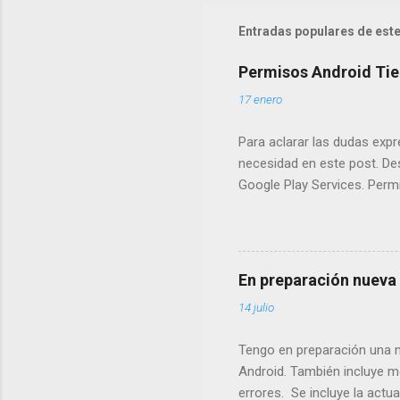
Entradas populares de este
Permisos Android Ti
17 enero
Para aclarar las dudas expr
necesidad en este post. De
Google Play Services. Perm
red y GPS) : Usada por la f
contenido de USB : Es el pe
pantalla. Guarda la imagen a
en el menú de la pantalla d
En preparación nueva
básica de la aplicación.
14 julio
Tengo en preparación una nu
Android. También incluye me
errores. Se incluye la actua