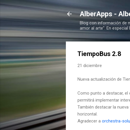
AlberApps - Alb
Blog con información de m
amor al arte". En especial
TiempoBus 2.8
21 diciembre
Nueva actualización de Ti
Como punto a destacar, el 
permitirá implementar inte
También destacar la nueva v
horizontal.
Agradecer a
orchestra-sol