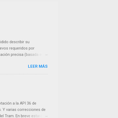
idido describir su
uevos requeridos por
cación precisa (basada en
s cercanas. Editar o borrar
LEER MÁS
: Establecer fondo de
 su recuperación. Opciones
, ya que es la función
tación a la API 36 de
s. Y varias correcciones de
 del Tram. En breve estará en