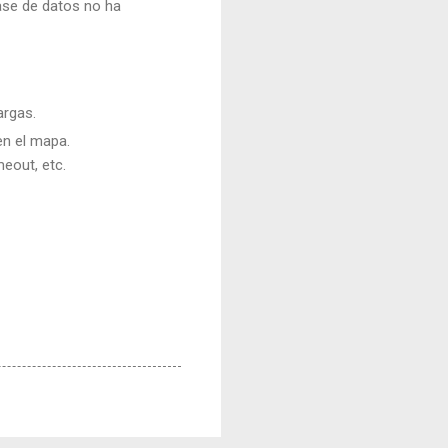
base de datos no ha
argas.
en el mapa.
meout, etc.