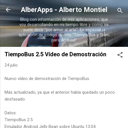
Ir al contenido principal
AlberApps - Alberto Montiel
Blog con información de mis aplicaciones, que
voy desarrollando en mi tiempo libre y como se
suele decir "por amor al arte". En especial la
aplicación de código abierto "TiempoBus y Tram
para Android"
TiempoBus 2.5 Vídeo de Demostración
24 julio
Nuevo vídeo de demostración de TiempoBus.
Más actualizado, ya que el anterior había quedado un poco
desfasado.
Datos:
TiempoBus 2.5
Emulador Android Jelly Bean sobre Ubuntu 13.04